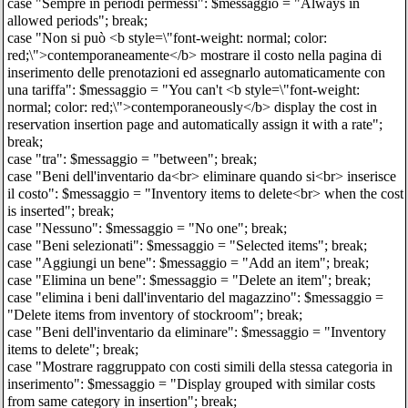
case "Sempre in periodi permessi": $messaggio = "Always in
allowed periods"; break;
case "Non si può <b style=\"font-weight: normal; color:
red;\">contemporaneamente</b> mostrare il costo nella pagina di
inserimento delle prenotazioni ed assegnarlo automaticamente con
una tariffa": $messaggio = "You can't <b style=\"font-weight:
normal; color: red;\">contemporaneously</b> display the cost in
reservation insertion page and automatically assign it with a rate";
break;
case "tra": $messaggio = "between"; break;
case "Beni dell'inventario da<br> eliminare quando si<br> inserisce
il costo": $messaggio = "Inventory items to delete<br> when the cost
is inserted"; break;
case "Nessuno": $messaggio = "No one"; break;
case "Beni selezionati": $messaggio = "Selected items"; break;
case "Aggiungi un bene": $messaggio = "Add an item"; break;
case "Elimina un bene": $messaggio = "Delete an item"; break;
case "elimina i beni dall'inventario del magazzino": $messaggio =
"Delete items from inventory of stockroom"; break;
case "Beni dell'inventario da eliminare": $messaggio = "Inventory
items to delete"; break;
case "Mostrare raggruppato con costi simili della stessa categoria in
inserimento": $messaggio = "Display grouped with similar costs
from same category in insertion"; break;