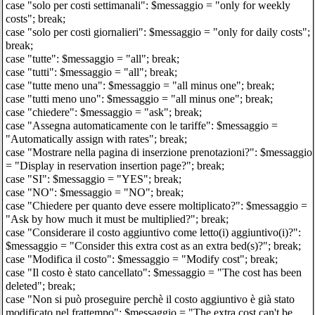
case "solo per costi settimanali": $messaggio = "only for weekly
costs"; break;
case "solo per costi giornalieri": $messaggio = "only for daily costs";
break;
case "tutte": $messaggio = "all"; break;
case "tutti": $messaggio = "all"; break;
case "tutte meno una": $messaggio = "all minus one"; break;
case "tutti meno uno": $messaggio = "all minus one"; break;
case "chiedere": $messaggio = "ask"; break;
case "Assegna automaticamente con le tariffe": $messaggio =
"Automatically assign with rates"; break;
case "Mostrare nella pagina di inserzione prenotazioni?": $messaggio
= "Display in reservation insertion page?"; break;
case "SI": $messaggio = "YES"; break;
case "NO": $messaggio = "NO"; break;
case "Chiedere per quanto deve essere moltiplicato?": $messaggio =
"Ask by how much it must be multiplied?"; break;
case "Considerare il costo aggiuntivo come letto(i) aggiuntivo(i)?":
$messaggio = "Consider this extra cost as an extra bed(s)?"; break;
case "Modifica il costo": $messaggio = "Modify cost"; break;
case "Il costo è stato cancellato": $messaggio = "The cost has been
deleted"; break;
case "Non si può proseguire perchè il costo aggiuntivo è già stato
modificato nel frattempo": $messaggio = "The extra cost can't be