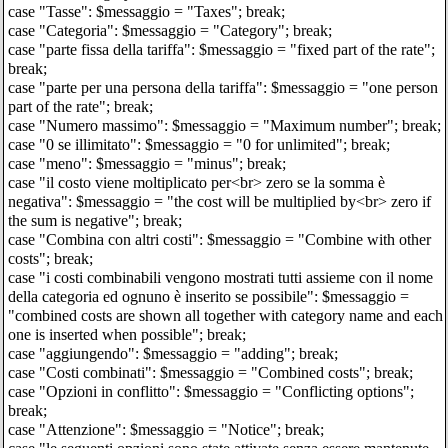
case "Tasse": $messaggio = "Taxes"; break;
case "Categoria": $messaggio = "Category"; break;
case "parte fissa della tariffa": $messaggio = "fixed part of the rate";
break;
case "parte per una persona della tariffa": $messaggio = "one person
part of the rate"; break;
case "Numero massimo": $messaggio = "Maximum number"; break;
case "0 se illimitato": $messaggio = "0 for unlimited"; break;
case "meno": $messaggio = "minus"; break;
case "il costo viene moltiplicato per<br> zero se la somma è
negativa": $messaggio = "the cost will be multiplied by<br> zero if
the sum is negative"; break;
case "Combina con altri costi": $messaggio = "Combine with other
costs"; break;
case "i costi combinabili vengono mostrati tutti assieme con il nome
della categoria ed ognuno è inserito se possibile": $messaggio =
"combined costs are shown all together with category name and each
one is inserted when possible"; break;
case "aggiungendo": $messaggio = "adding"; break;
case "Costi combinati": $messaggio = "Combined costs"; break;
case "Opzioni in conflitto": $messaggio = "Conflicting options";
break;
case "Attenzione": $messaggio = "Notice"; break;