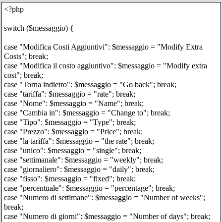
<?php
switch ($messaggio) {
case "Modifica Costi Aggiuntivi": $messaggio = "Modify Extra
Costs"; break;
case "Modifica il costo aggiuntivo": $messaggio = "Modify extra
cost"; break;
case "Torna indietro": $messaggio = "Go back"; break;
case "tariffa": $messaggio = "rate"; break;
case "Nome": $messaggio = "Name"; break;
case "Cambia in": $messaggio = "Change to"; break;
case "Tipo": $messaggio = "Type"; break;
case "Prezzo": $messaggio = "Price"; break;
case "la tariffa": $messaggio = "the rate"; break;
case "unico": $messaggio = "single"; break;
case "settimanale": $messaggio = "weekly"; break;
case "giornaliero": $messaggio = "daily"; break;
case "fisso": $messaggio = "fixed"; break;
case "percentuale": $messaggio = "percentage"; break;
case "Numero di settimane": $messaggio = "Number of weeks";
break;
case "Numero di giorni": $messaggio = "Number of days"; break;