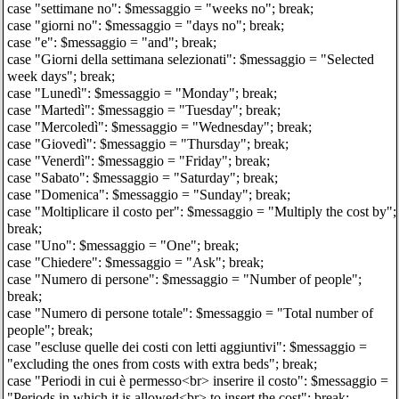
case "settimane no": $messaggio = "weeks no"; break;
case "giorni no": $messaggio = "days no"; break;
case "e": $messaggio = "and"; break;
case "Giorni della settimana selezionati": $messaggio = "Selected
week days"; break;
case "Lunedì": $messaggio = "Monday"; break;
case "Martedì": $messaggio = "Tuesday"; break;
case "Mercoledì": $messaggio = "Wednesday"; break;
case "Giovedì": $messaggio = "Thursday"; break;
case "Venerdì": $messaggio = "Friday"; break;
case "Sabato": $messaggio = "Saturday"; break;
case "Domenica": $messaggio = "Sunday"; break;
case "Moltiplicare il costo per": $messaggio = "Multiply the cost by";
break;
case "Uno": $messaggio = "One"; break;
case "Chiedere": $messaggio = "Ask"; break;
case "Numero di persone": $messaggio = "Number of people";
break;
case "Numero di persone totale": $messaggio = "Total number of
people"; break;
case "escluse quelle dei costi con letti aggiuntivi": $messaggio =
"excluding the ones from costs with extra beds"; break;
case "Periodi in cui è permesso<br> inserire il costo": $messaggio =
"Periods in which it is allowed<br> to insert the cost"; break;