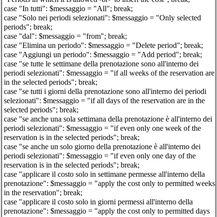
case "In tutti": $messaggio = "All"; break;
case "Solo nei periodi selezionati": $messaggio = "Only selected
periods"; break;
case "dal": $messaggio = "from"; break;
case "Elimina un periodo": $messaggio = "Delete period"; break;
case "Aggiungi un periodo": $messaggio = "Add period"; break;
case "se tutte le settimane della prenotazione sono all'interno dei
periodi selezionati": $messaggio = "if all weeks of the reservation are
in the selected periods"; break;
case "se tutti i giorni della prenotazione sono all'interno dei periodi
selezionati": $messaggio = "if all days of the reservation are in the
selected periods"; break;
case "se anche una sola settimana della prenotazione è all'interno dei
periodi selezionati": $messaggio = "if even only one week of the
reservation is in the selected periods"; break;
case "se anche un solo giorno della prenotazione è all'interno dei
periodi selezionati": $messaggio = "if even only one day of the
reservation is in the selected periods"; break;
case "applicare il costo solo in settimane permesse all'interno della
prenotazione": $messaggio = "apply the cost only to permitted weeks
in the reservation"; break;
case "applicare il costo solo in giorni permessi all'interno della
prenotazione": $messaggio = "apply the cost only to permitted days