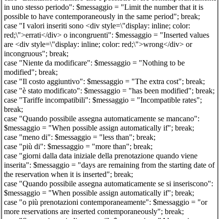
in uno stesso periodo": $messaggio = "Limit the number that it is
possible to have contemporaneously in the same period"; break;
case "I valori inseriti sono <div style=\"display: inline; color:
red;\">errati</div> o incongruenti": $messaggio = "Inserted values
are <div style=\"display: inline; color: red;\">wrong</div> or
incongruous"; break;
case "Niente da modificare": $messaggio = "Nothing to be
modified"; break;
case "Il costo aggiuntivo": $messaggio = "The extra cost"; break;
case "è stato modificato": $messaggio = "has been modified"; break;
case "Tariffe incompatibili": $messaggio = "Incompatible rates";
break;
case "Quando possibile assegna automaticamente se mancano":
$messaggio = "When possible assign automatically if"; break;
case "meno di": $messaggio = "less than"; break;
case "più di": $messaggio = "more than"; break;
case "giorni dalla data iniziale della prenotazione quando viene
inserita": $messaggio = "days are remaining from the starting date of
the reservation when it is inserted"; break;
case "Quando possibile assegna automaticamente se si inseriscono":
$messaggio = "When possible assign automatically if"; break;
case "o più prenotazioni contemporaneamente": $messaggio = "or
more reservations are inserted contemporaneously"; break;