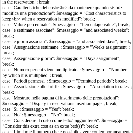
in the reservation"; break;
case "Caratteristiche del costo<br> da mantenere quando si<br>
modifica una prenotazione": $messaggio = "Cost characteristics to
keep<br> when a reservation is modified"; break;
case "Valore percentuale": $messaggio = "Percentage value"; break;
case "e settimane associate": $messaggio = "and associated weeks";
break;
case "e giorni associati": $messaggio = "and associated days"; break;
case "Assegnazione settimane": $messaggio = "Weeks assignment";
break;
case "Assegnazione giorni": $messaggio = "Days assignment";
break;
case "Numero per cui viene moltiplicato": $messaggio = "Number
by which it is multiplied"; break;
case "Periodi permessi": $messaggio = "Permitted periods"; break;
case "Associazione alle tariffe": $messaggio = "Association to rates";
break;
case "Mostrare nella pagina di inserimento delle prenotazioni":
$messaggio = "Display in reservations insertion page"; break;
case "Si": $messaggio = "Yes"; break;
case "No": $messaggio = "No"; break;
case "Considerare il costo come letto/i aggiuntivo/i": $messaggio =
"Consider this extra cost as an extra bed(s)"; break;
case "Limitarne il numero che è possibile avere contemporaneamente