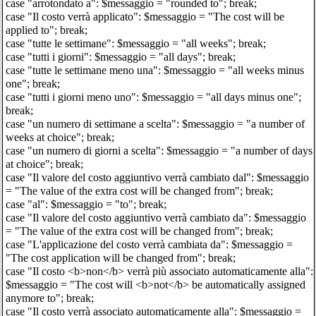
case "arrotondato a": $messaggio = "rounded to"; break;
case "Il costo verrà applicato": $messaggio = "The cost will be
applied to"; break;
case "tutte le settimane": $messaggio = "all weeks"; break;
case "tutti i giorni": $messaggio = "all days"; break;
case "tutte le settimane meno una": $messaggio = "all weeks minus
one"; break;
case "tutti i giorni meno uno": $messaggio = "all days minus one";
break;
case "un numero di settimane a scelta": $messaggio = "a number of
weeks at choice"; break;
case "un numero di giorni a scelta": $messaggio = "a number of days
at choice"; break;
case "Il valore del costo aggiuntivo verrà cambiato dal": $messaggio
= "The value of the extra cost will be changed from"; break;
case "al": $messaggio = "to"; break;
case "Il valore del costo aggiuntivo verrà cambiato da": $messaggio
= "The value of the extra cost will be changed from"; break;
case "L'applicazione del costo verrà cambiata da": $messaggio =
"The cost application will be changed from"; break;
case "Il costo <b>non</b> verrà più associato automaticamente alla":
$messaggio = "The cost will <b>not</b> be automatically assigned
anymore to"; break;
case "Il costo verrà associato automaticamente alla": $messaggio =