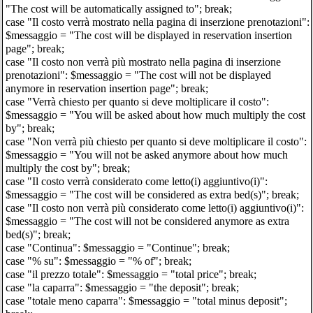
"The cost will be automatically assigned to"; break;
case "Il costo verrà mostrato nella pagina di inserzione prenotazioni":
$messaggio = "The cost will be displayed in reservation insertion
page"; break;
case "Il costo non verrà più mostrato nella pagina di inserzione
prenotazioni": $messaggio = "The cost will not be displayed
anymore in reservation insertion page"; break;
case "Verrà chiesto per quanto si deve moltiplicare il costo":
$messaggio = "You will be asked about how much multiply the cost
by"; break;
case "Non verrà più chiesto per quanto si deve moltiplicare il costo":
$messaggio = "You will not be asked anymore about how much
multiply the cost by"; break;
case "Il costo verrà considerato come letto(i) aggiuntivo(i)":
$messaggio = "The cost will be considered as extra bed(s)"; break;
case "Il costo non verrà più considerato come letto(i) aggiuntivo(i)":
$messaggio = "The cost will not be considered anymore as extra
bed(s)"; break;
case "Continua": $messaggio = "Continue"; break;
case "% su": $messaggio = "% of"; break;
case "il prezzo totale": $messaggio = "total price"; break;
case "la caparra": $messaggio = "the deposit"; break;
case "totale meno caparra": $messaggio = "total minus deposit";