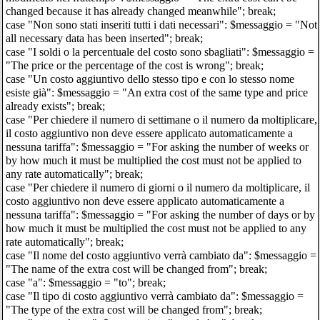
changed because it has already changed meanwhile"; break;
case "Non sono stati inseriti tutti i dati necessari": $messaggio = "Not
all necessary data has been inserted"; break;
case "I soldi o la percentuale del costo sono sbagliati": $messaggio =
"The price or the percentage of the cost is wrong"; break;
case "Un costo aggiuntivo dello stesso tipo e con lo stesso nome
esiste già": $messaggio = "An extra cost of the same type and price
already exists"; break;
case "Per chiedere il numero di settimane o il numero da moltiplicare,
il costo aggiuntivo non deve essere applicato automaticamente a
nessuna tariffa": $messaggio = "For asking the number of weeks or
by how much it must be multiplied the cost must not be applied to
any rate automatically"; break;
case "Per chiedere il numero di giorni o il numero da moltiplicare, il
costo aggiuntivo non deve essere applicato automaticamente a
nessuna tariffa": $messaggio = "For asking the number of days or by
how much it must be multiplied the cost must not be applied to any
rate automatically"; break;
case "Il nome del costo aggiuntivo verrà cambiato da": $messaggio =
"The name of the extra cost will be changed from"; break;
case "a": $messaggio = "to"; break;
case "Il tipo di costo aggiuntivo verrà cambiato da": $messaggio =
"The type of the extra cost will be changed from"; break;