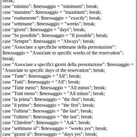
break;
case "minimo": $messaggio = "minimum"; break;
case "massimo": $messaggio = "maximum"; break;
case "esattamente": $messaggio = "exactly"; break;
case "settimane": $messaggio = "weeks"; break;
case "giorni": $messaggio = "days"; break;
case "Se possibile": $messaggio = "If possible"; break;
case "Sempre": $messaggio = "Always"; break;
case "Associare a specifiche settimane della prenotazione":
$messaggio = "Associate to specific weeks of the reservation";
break;
case "Associare a specifici giorni della prenotazione": $messaggio =
"Associate to specific days of the reservation"; break;
case "Tutte": $messaggio = "All"; break;
case "Tutti": $messaggio = "All"; break;
case "Tutte meno": $messaggio = "All minus"; break;
case "Tutti meno": $messaggio = "All minus"; break;
case "la prima": $messaggio = "the first"; break;
case "il primo": $messaggio = "the first"; break;
case "l'ultima": $messaggio = "the last"; break;
case "l'ultimo": $messaggio = "the last"; break;
case "Chiedere": $messaggio = "Ask"; break;
case "settimane sì": $messaggio = "weeks yes"; break;
case "giorni sì": $messaggio = "days yes"; break;