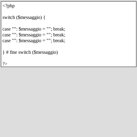
<?php
switch ($messaggio) {
case "": $messaggio = ""; break;
case "": $messaggio = ""; break;
case "": $messaggio = ""; break;
} # fine switch ($messaggio)
?>