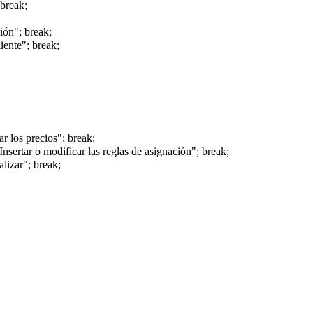
 break;
ión"; break;
iente"; break;
ar los precios"; break;
nsertar o modificar las reglas de asignación"; break;
lizar"; break;