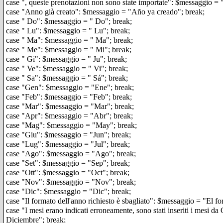
case ", queste prenotazioni non sono state importate": $messaggio = "
case "Anno già creato": $messaggio = "Año ya creado"; break;
case " Do": $messaggio = " Do"; break;
case " Lu": $messaggio = " Lu"; break;
case " Ma": $messaggio = " Ma"; break;
case " Me": $messaggio = " Mi"; break;
case " Gi": $messaggio = " Ju"; break;
case " Ve": $messaggio = " Vi"; break;
case " Sa": $messaggio = " Sá"; break;
case "Gen": $messaggio = "Ene"; break;
case "Feb": $messaggio = "Feb"; break;
case "Mar": $messaggio = "Mar"; break;
case "Apr": $messaggio = "Abr"; break;
case "Mag": $messaggio = "May"; break;
case "Giu": $messaggio = "Jun"; break;
case "Lug": $messaggio = "Jul"; break;
case "Ago": $messaggio = "Ago"; break;
case "Set": $messaggio = "Sep"; break;
case "Ott": $messaggio = "Oct"; break;
case "Nov": $messaggio = "Nov"; break;
case "Dic": $messaggio = "Dic"; break;
case "Il formato dell'anno richiesto è sbagliato": $messaggio = "El f
case "I mesi erano indicati erroneamente, sono stati inseriti i mes
Diciembre"; break;