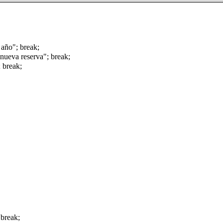
 año"; break;
nueva reserva"; break;
 break;
 break;