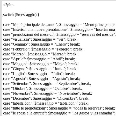
<?php
switch ($messaggio) {
case "Menù principale dell'anno": $messaggio = "Menú principal del
case "Inserisci una nuova prenotazione": $messaggio = "Insertar una 
case "prenotazioni del mese di": $messaggio = "reservas del més de";
case "visualizza": $messaggio = "ver"; break;
case "Gennaio": $messaggio = "Enero"; break;
case "Febbraio": $messaggio = "Febrero"; break;
case "Marzo": $messaggio = "Marzo"; break;
case "Aprile": $messaggio = "Abril"; break;
case "Maggio": $messaggio = "Mayo"; break;
case "Giugno": $messaggio = "Junio"; break;
case "Luglio": $messaggio = "Julio"; break;
case "Agosto": $messaggio = "Agosto"; break;
case "Settembre": $messaggio = "Septiembre"; break;
case "Ottobre": $messaggio = "Octubre"; break;
case "Novembre": $messaggio = "Noviembre"; break;
case "Dicembre": $messaggio = "Diciembre"; break;
case "tabella con": $messaggio = "tabla con"; break;
case "tutte le prenotazioni": $messaggio = "todas la reservas"; break;
case "le spese e le entrate": $messaggio = "los gastos y las entradas";