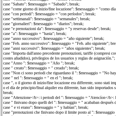
case "Sabato": $messaggio = "Sabado"; break;
case "come giorno di inizio/fine locazione": $messaggio = "como día d
case "con periodi": $messaggio = "con períodos"; break;
case "settimanali": $messaggio = "semanales"; break;
case "giornalieri": $messaggio = "diarios"; break;
case "e prenotazioni da": $messaggio = "y reservas desde"; break;
case "a": $messaggio = "hasta"; break;
case "anno successivo": $messaggio = "año siguiente"; break;
case "Feb. anno successivo": $messaggio = "Feb. año siguiente"; bre
case "anni successivi": $messaggio = "años siguientes"; break;
case "Importa dall'anno precedente prenotazioni, tariffe (compresi cost
costes añadidos), privilegios de los usuarios y reglas de asignación.";
case "Anno ": $messaggio = "Año "; break;
case " creato": $messaggio = " creado"; break;
case "Non ci sono periodi che riguardano il ": $messaggio = "No hay 
case " nel ": $messaggio = " en el "; break;
case ", o il giorno di inizio/fine locazione era differente, sono stati i
o el día de principio/final alquiler era diferente, han sido importados 
break;
case "Attenzione</b>: i periodi del ": $messaggio = "Atencíon</b>: l
case " finivano dopo quelli del ": $messaggio = " acababan después de
case " e vi erano": $messaggio = " y habían"; break;
case "prenotazioni che finivano dopo il limite posto al ": $messaggio