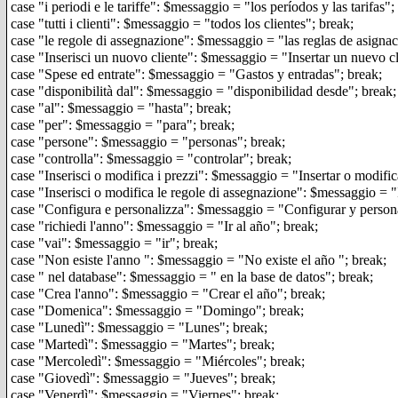
case "i periodi e le tariffe": $messaggio = "los períodos y las tarifas";
case "tutti i clienti": $messaggio = "todos los clientes"; break;
case "le regole di assegnazione": $messaggio = "las reglas de asignac
case "Inserisci un nuovo cliente": $messaggio = "Insertar un nuevo cl
case "Spese ed entrate": $messaggio = "Gastos y entradas"; break;
case "disponibilità dal": $messaggio = "disponibilidad desde"; break;
case "al": $messaggio = "hasta"; break;
case "per": $messaggio = "para"; break;
case "persone": $messaggio = "personas"; break;
case "controlla": $messaggio = "controlar"; break;
case "Inserisci o modifica i prezzi": $messaggio = "Insertar o modific
case "Inserisci o modifica le regole di assegnazione": $messaggio = "I
case "Configura e personalizza": $messaggio = "Configurar y persona
case "richiedi l'anno": $messaggio = "Ir al año"; break;
case "vai": $messaggio = "ir"; break;
case "Non esiste l'anno ": $messaggio = "No existe el año "; break;
case " nel database": $messaggio = " en la base de datos"; break;
case "Crea l'anno": $messaggio = "Crear el año"; break;
case "Domenica": $messaggio = "Domingo"; break;
case "Lunedì": $messaggio = "Lunes"; break;
case "Martedì": $messaggio = "Martes"; break;
case "Mercoledì": $messaggio = "Miércoles"; break;
case "Giovedì": $messaggio = "Jueves"; break;
case "Venerdì": $messaggio = "Viernes"; break;