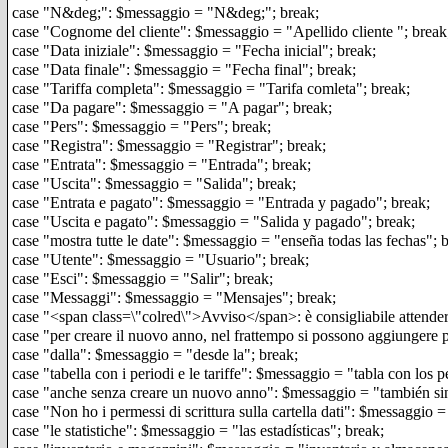
case "N&deg;": $messaggio = "N&deg;"; break;
case "Cognome del cliente": $messaggio = "Apellido cliente "; break
case "Data iniziale": $messaggio = "Fecha inicial"; break;
case "Data finale": $messaggio = "Fecha final"; break;
case "Tariffa completa": $messaggio = "Tarifa comleta"; break;
case "Da pagare": $messaggio = "A pagar"; break;
case "Pers": $messaggio = "Pers"; break;
case "Registra": $messaggio = "Registrar"; break;
case "Entrata": $messaggio = "Entrada"; break;
case "Uscita": $messaggio = "Salida"; break;
case "Entrata e pagato": $messaggio = "Entrada y pagado"; break;
case "Uscita e pagato": $messaggio = "Salida y pagado"; break;
case "mostra tutte le date": $messaggio = "enseña todas las fechas"; 
case "Utente": $messaggio = "Usuario"; break;
case "Esci": $messaggio = "Salir"; break;
case "Messaggi": $messaggio = "Mensajes"; break;
case "<span class=\"colred\">Avviso</span>: è consigliabile attender
case "per creare il nuovo anno, nel frattempo si possono aggiungere p
case "dalla": $messaggio = "desde la"; break;
case "tabella con i periodi e le tariffe": $messaggio = "tabla con los pe
case "anche senza creare un nuovo anno": $messaggio = "también sin
case "Non ho i permessi di scrittura sulla cartella dati": $messaggio =
case "le statistiche": $messaggio = "las estadísticas"; break;