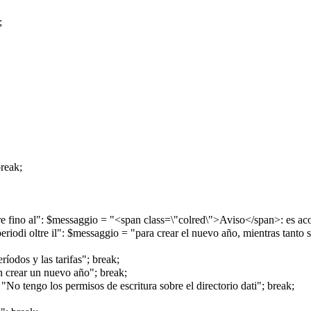
;
break;
e fino al": $messaggio = "<span class=\"colred\">Aviso</span>: es acon
eriodi oltre il": $messaggio = "para crear el nuevo año, mientras tanto 
ríodos y las tarifas"; break;
 crear un nuevo año"; break;
 "No tengo los permisos de escritura sobre el directorio dati"; break;