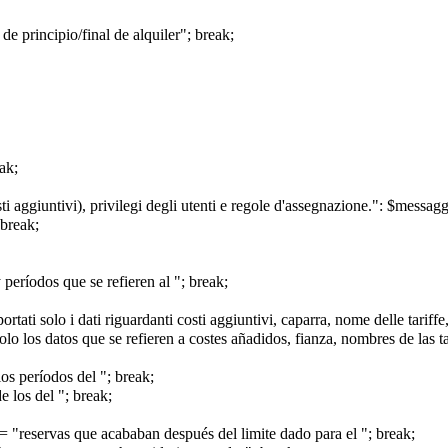
e principio/final de alquiler"; break;
ak;
i aggiuntivi), privilegi degli utenti e regole d'assegnazione.": $messagg
 break;
períodos que se refieren al "; break;
mportati solo i dati riguardanti costi aggiuntivi, caparra, nome delle tarif
solo los datos que se refieren a costes añadidos, fianza, nombres de las ta
os períodos del "; break;
 los del "; break;
 = "reservas que acababan después del limite dado para el "; break;