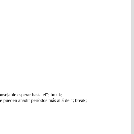
sejable esperar hasta el"; break;
se pueden añadir períodos más allá del"; break;