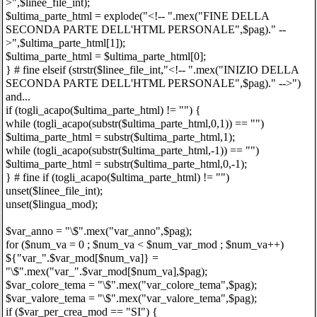
>",$linee_file_int);
$ultima_parte_html = explode("<!-- ".mex("FINE DELLA
SECONDA PARTE DELL'HTML PERSONALE",$pag)." --
>",$ultima_parte_html[1]);
$ultima_parte_html = $ultima_parte_html[0];
} # fine elseif (strstr($linee_file_int,"<!-- ".mex("INIZIO DELLA
SECONDA PARTE DELL'HTML PERSONALE",$pag)." -->")
and...
if (togli_acapo($ultima_parte_html) != "") {
while (togli_acapo(substr($ultima_parte_html,0,1)) == "")
$ultima_parte_html = substr($ultima_parte_html,1);
while (togli_acapo(substr($ultima_parte_html,-1)) == "")
$ultima_parte_html = substr($ultima_parte_html,0,-1);
} # fine if (togli_acapo($ultima_parte_html) != "")
unset($linee_file_int);
unset($lingua_mod);
$var_anno = "\$".mex("var_anno",$pag);
for ($num_va = 0 ; $num_va < $num_var_mod ; $num_va++)
${"var_".$var_mod[$num_va]} =
"\$".mex("var_".$var_mod[$num_va],$pag);
$var_colore_tema = "\$".mex("var_colore_tema",$pag);
$var_valore_tema = "\$".mex("var_valore_tema",$pag);
if ($var_per_crea_mod == "SI") {