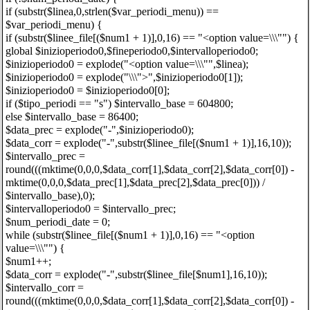
if (substr($linea,0,strlen($var_periodi_menu)) ==
$var_periodi_menu) {
if (substr($linee_file[($num1 + 1)],0,16) == "<option value=\\\"") {
global $inizioperiodo0,$fineperiodo0,$intervalloperiodo0;
$inizioperiodo0 = explode("<option value=\\\"",$linea);
$inizioperiodo0 = explode("\\\">",$inizioperiodo0[1]);
$inizioperiodo0 = $inizioperiodo0[0];
if ($tipo_periodi == "s") $intervallo_base = 604800;
else $intervallo_base = 86400;
$data_prec = explode("-",$inizioperiodo0);
$data_corr = explode("-",substr($linee_file[($num1 + 1)],16,10));
$intervallo_prec =
round(((mktime(0,0,0,$data_corr[1],$data_corr[2],$data_corr[0]) -
mktime(0,0,0,$data_prec[1],$data_prec[2],$data_prec[0])) /
$intervallo_base),0);
$intervalloperiodo0 = $intervallo_prec;
$num_periodi_date = 0;
while (substr($linee_file[($num1 + 1)],0,16) == "<option
value=\\\"") {
$num1++;
$data_corr = explode("-",substr($linee_file[$num1],16,10));
$intervallo_corr =
round(((mktime(0,0,0,$data_corr[1],$data_corr[2],$data_corr[0]) -