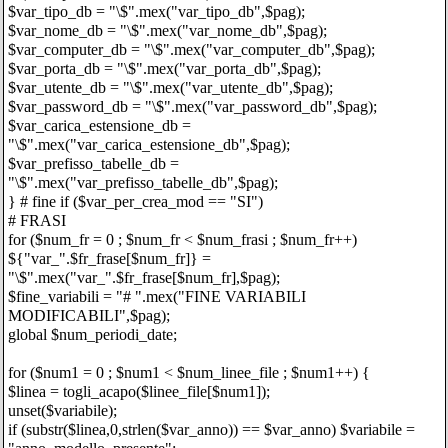
$var_tipo_db = "\$".mex("var_tipo_db",$pag);
$var_nome_db = "\$".mex("var_nome_db",$pag);
$var_computer_db = "\$".mex("var_computer_db",$pag);
$var_porta_db = "\$".mex("var_porta_db",$pag);
$var_utente_db = "\$".mex("var_utente_db",$pag);
$var_password_db = "\$".mex("var_password_db",$pag);
$var_carica_estensione_db =
"\$".mex("var_carica_estensione_db",$pag);
$var_prefisso_tabelle_db =
"\$".mex("var_prefisso_tabelle_db",$pag);
} # fine if ($var_per_crea_mod == "SI")
# FRASI
for ($num_fr = 0 ; $num_fr < $num_frasi ; $num_fr++)
${"var_".$fr_frase[$num_fr]} =
"\$".mex("var_".$fr_frase[$num_fr],$pag);
$fine_variabili = "# ".mex("FINE VARIABILI
MODIFICABILI",$pag);
global $num_periodi_date;
for ($num1 = 0 ; $num1 < $num_linee_file ; $num1++) {
$linea = togli_acapo($linee_file[$num1]);
unset($variabile);
if (substr($linea,0,strlen($var_anno)) == $var_anno) $variabile =