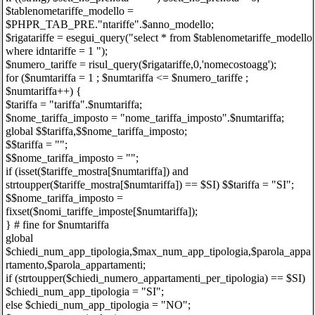
$tablenometariffe_modello =
$PHPR_TAB_PRE."ntariffe".$anno_modello;
$rigatariffe = esegui_query("select * from $tablenometariffe_modello
where idntariffe = 1 ");
$numero_tariffe = risul_query($rigatariffe,0,'nomecostoagg');
for ($numtariffa = 1 ; $numtariffa <= $numero_tariffe ;
$numtariffa++) {
$tariffa = "tariffa".$numtariffa;
$nome_tariffa_imposto = "nome_tariffa_imposto".$numtariffa;
global $$tariffa,$$nome_tariffa_imposto;
$$tariffa = "";
$$nome_tariffa_imposto = "";
if (isset($tariffe_mostra[$numtariffa]) and
strtoupper($tariffe_mostra[$numtariffa]) == $SI) $$tariffa = "SI";
$$nome_tariffa_imposto =
fixset($nomi_tariffe_imposte[$numtariffa]);
} # fine for $numtariffa
global
$chiedi_num_app_tipologia,$max_num_app_tipologia,$parola_appa
rtamento,$parola_appartamenti;
if (strtoupper($chiedi_numero_appartamenti_per_tipologia) == $SI)
$chiedi_num_app_tipologia = "SI";
else $chiedi_num_app_tipologia = "NO";