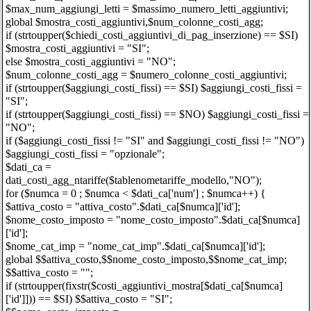
$max_num_aggiungi_letti = $massimo_numero_letti_aggiuntivi;
global $mostra_costi_aggiuntivi,$num_colonne_costi_agg;
if (strtoupper($chiedi_costi_aggiuntivi_di_pag_inserzione) == $SI)
$mostra_costi_aggiuntivi = "SI";
else $mostra_costi_aggiuntivi = "NO";
$num_colonne_costi_agg = $numero_colonne_costi_aggiuntivi;
if (strtoupper($aggiungi_costi_fissi) == $SI) $aggiungi_costi_fissi =
"SI";
if (strtoupper($aggiungi_costi_fissi) == $NO) $aggiungi_costi_fissi =
"NO";
if ($aggiungi_costi_fissi != "SI" and $aggiungi_costi_fissi != "NO")
$aggiungi_costi_fissi = "opzionale";
$dati_ca =
dati_costi_agg_ntariffe($tablenometariffe_modello,"NO");
for ($numca = 0 ; $numca < $dati_ca['num'] ; $numca++) {
$attiva_costo = "attiva_costo".$dati_ca[$numca]['id'];
$nome_costo_imposto = "nome_costo_imposto".$dati_ca[$numca]
['id'];
$nome_cat_imp = "nome_cat_imp".$dati_ca[$numca]['id'];
global $$attiva_costo,$$nome_costo_imposto,$$nome_cat_imp;
$$attiva_costo = "";
if (strtoupper(fixstr($costi_aggiuntivi_mostra[$dati_ca[$numca]
['id']])) == $SI) $$attiva_costo = "SI";