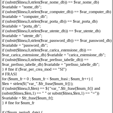
if (substr($linea,0,strlen($var_nome_db)) == $var_nome_db)
$variabile = "nome_db";
if (substr($linea,0,strlen($var_computer_db)) == $var_computer_db)
$variabile = "computer_db";
if (substr($linea,0,strlen($var_porta_db)) == $var_porta_db)
$variabile = "porta_db";
if (substr($linea,0,strlen($var_utente_db)) == $var_utente_db)
$variabile = "utente_db";
if (substr($linea,0,strlen($var_password_db)) == $var_password_db)
$variabile = "password_db";
if (substr($linea,0,strlen($var_carica_estensione_db)) ==
$var_carica_estensione_db) $variabile = "carica_estensione_db";
if (substr($linea,0,strlen($var_prefisso_tabelle_db)) ==
$var_prefisso_tabelle_db) $variabile = "prefisso_tabelle_db";
} # fine if ($var_per_crea_mod == "SI")
# FRASI
for ($num_fr = 0 ; $num_fr < $num_frasi ; $num_fr++) {
$len = strlen(${"var_".$fr_frase[$num_fr]});
if (substr($linea,0,$len) == ${"var_".$fr_frase[$num_fr]} and
(substr($linea,$len,1) == " " or substr($linea,$len,1) == "="))
$variabile = $fr_frase[$num_fr];
} # fine for $num_fr
if (!$num_periodi_date) {