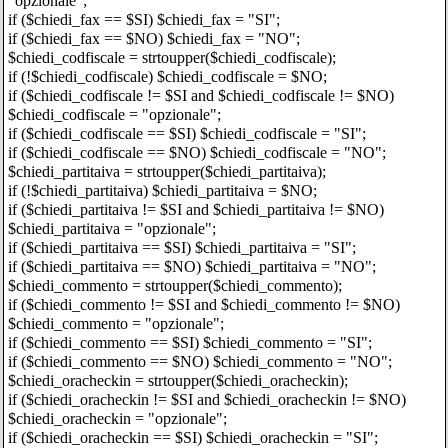
"opzionale";
if ($chiedi_fax == $SI) $chiedi_fax = "SI";
if ($chiedi_fax == $NO) $chiedi_fax = "NO";
$chiedi_codfiscale = strtoupper($chiedi_codfiscale);
if (!$chiedi_codfiscale) $chiedi_codfiscale = $NO;
if ($chiedi_codfiscale != $SI and $chiedi_codfiscale != $NO)
$chiedi_codfiscale = "opzionale";
if ($chiedi_codfiscale == $SI) $chiedi_codfiscale = "SI";
if ($chiedi_codfiscale == $NO) $chiedi_codfiscale = "NO";
$chiedi_partitaiva = strtoupper($chiedi_partitaiva);
if (!$chiedi_partitaiva) $chiedi_partitaiva = $NO;
if ($chiedi_partitaiva != $SI and $chiedi_partitaiva != $NO)
$chiedi_partitaiva = "opzionale";
if ($chiedi_partitaiva == $SI) $chiedi_partitaiva = "SI";
if ($chiedi_partitaiva == $NO) $chiedi_partitaiva = "NO";
$chiedi_commento = strtoupper($chiedi_commento);
if ($chiedi_commento != $SI and $chiedi_commento != $NO)
$chiedi_commento = "opzionale";
if ($chiedi_commento == $SI) $chiedi_commento = "SI";
if ($chiedi_commento == $NO) $chiedi_commento = "NO";
$chiedi_oracheckin = strtoupper($chiedi_oracheckin);
if ($chiedi_oracheckin != $SI and $chiedi_oracheckin != $NO)
$chiedi_oracheckin = "opzionale";
if ($chiedi_oracheckin == $SI) $chiedi_oracheckin = "SI";