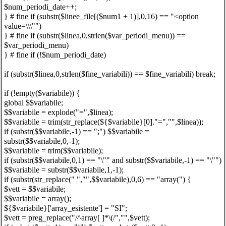
$num_periodi_date++;
} # fine if (substr($linee_file[($num1 + 1)],0,16) == "<option
value=\\\"")
} # fine if (substr($linea,0,strlen($var_periodi_menu)) ==
$var_periodi_menu)
} # fine if (!$num_periodi_date)
if (substr($linea,0,strlen($fine_variabili)) == $fine_variabili) break;
if (!empty($variabile)) {
global $$variabile;
$$variabile = explode("=",$linea);
$$variabile = trim(str_replace(${$variabile}[0]."=","",$linea));
if (substr($$variabile,-1) == ";") $$variabile =
substr($$variabile,0,-1);
$$variabile = trim($$variabile);
if (substr($$variabile,0,1) == "\"" and substr($$variabile,-1) == "\"")
$$variabile = substr($$variabile,1,-1);
if (substr(str_replace(" ","",$$variabile),0,6) == "array(") {
$vett = $$variabile;
$$variabile = array();
${$variabile}['array_esistente'] = "SI";
$vett = preg_replace("/^array[ ]*\(/","",$vett);