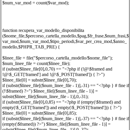
$num_var_mod = count($var_mod);
function recupera_var_modello_disponibilita
($nome_file,$percorso_cartella_modello,$pag,$fr_frase,$num_frasi,$
var_mod,$num_var_mod,$tipo_periodi,$var_per_crea_mod,$anno_
modello,$PHPR_TAB_PRE) {
$linee_file = file("$percorso_cartella_modello/$nome_file");
$num_linee_file = count($linee_file);
if (substr($linee_file[0],0,70) == "<?php if (!@\$framed and
!@\$_GET['framed'] and !@\$_POST['framed']) { ?>")
$linee_file[0] = substr($linee_file[0],70);
if (substr($linee_file[($num_linee_file - 1)],-31) == "<?php } # fine if
(!\$framed) ?>") $linee_file[($num_linee_file - 1)] =
substr($linee_file[($num_linee_file - 1)],0,-31);
if (substr($linee_file[0],0,85) == "<?php if (empty(\$framed) and
empty(\$_GET['framed']) and empty(\$_POST['framed'])) { ?>")
$linee_file[0] = substr($linee_file[0],85);
if (substr($linee_file[($num_linee_file - 1)],-37) == "<?php } # fine if
(empty(\$framed)) ?>") $linee_file[($num_linee_file - 1)] =
substr($linee_file[($num_linee_file - 1)],0,-37);