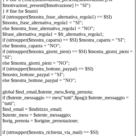
$motivazioni_presenti[$motivazione] != "SI")
} # fine for $num1
if (strtoupper($mostra_frase_alternativa_regola1) == $SI)
$mostra_frase_alternativa_regola1 = "SI";
else $mostra_frase_alternativa_regola1 = "NO";
$frase_alternativa_regola1 = $fr_alternativa_regola1;
if (strtoupper($mostra_caparra) == $SI) $mostra_caparra = "SI";
else $mostra_caparra = "NO";
if (strtoupper($mostra_giorni_pieni) == $SI) $mostra_giorni_pieni =
"SI";
else $mostra_giorni_pieni = "NO";
if (strtoupper($mostra_bottone_paypal) == $SI)
$mostra_bottone_paypal = "SI";
else $mostra_bottone_paypal = "NO";
global $ind_email,$utente_mess,$orig_prenota;
if ($utente_messaggio == mex("tutti",$pag)) $utente_messaggio =
"tutti";
$ind_email = $indirizzo_email;
$utente_mess = $utente_messaggio;
$orig_prenota = $origine_prenotazione;
if (strtoupper($mostra_richiesta_via_mail) == $SI)