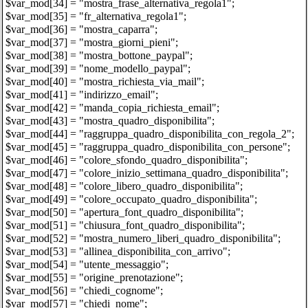
$var_mod[34] = "mostra_frase_alternativa_regola1";
$var_mod[35] = "fr_alternativa_regola1";
$var_mod[36] = "mostra_caparra";
$var_mod[37] = "mostra_giorni_pieni";
$var_mod[38] = "mostra_bottone_paypal";
$var_mod[39] = "nome_modello_paypal";
$var_mod[40] = "mostra_richiesta_via_mail";
$var_mod[41] = "indirizzo_email";
$var_mod[42] = "manda_copia_richiesta_email";
$var_mod[43] = "mostra_quadro_disponibilita";
$var_mod[44] = "raggruppa_quadro_disponibilita_con_regola_2";
$var_mod[45] = "raggruppa_quadro_disponibilita_con_persone";
$var_mod[46] = "colore_sfondo_quadro_disponibilita";
$var_mod[47] = "colore_inizio_settimana_quadro_disponibilita";
$var_mod[48] = "colore_libero_quadro_disponibilita";
$var_mod[49] = "colore_occupato_quadro_disponibilita";
$var_mod[50] = "apertura_font_quadro_disponibilita";
$var_mod[51] = "chiusura_font_quadro_disponibilita";
$var_mod[52] = "mostra_numero_liberi_quadro_disponibilita";
$var_mod[53] = "allinea_disponibilita_con_arrivo";
$var_mod[54] = "utente_messaggio";
$var_mod[55] = "origine_prenotazione";
$var_mod[56] = "chiedi_cognome";
$var_mod[57] = "chiedi_nome";