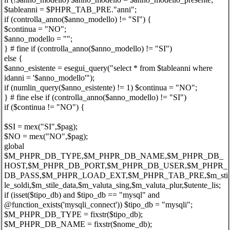
$tableanni = $PHPR_TAB_PRE."anni";
if (controlla_anno($anno_modello) != "SI") {
$continua = "NO";
$anno_modello = "";
} # fine if (controlla_anno($anno_modello) != "SI")
else {
$anno_esistente = esegui_query("select * from $tableanni where
idanni = '$anno_modello'");
if (numlin_query($anno_esistente) != 1) $continua = "NO";
} # fine else if (controlla_anno($anno_modello) != "SI")
if ($continua != "NO") {
$SI = mex("SI",$pag);
$NO = mex("NO",$pag);
global
$M_PHPR_DB_TYPE,$M_PHPR_DB_NAME,$M_PHPR_DB_
HOST,$M_PHPR_DB_PORT,$M_PHPR_DB_USER,$M_PHPR_
DB_PASS,$M_PHPR_LOAD_EXT,$M_PHPR_TAB_PRE,$m_sti
le_soldi,$m_stile_data,$m_valuta_sing,$m_valuta_plur,$utente_lis;
if (isset($tipo_db) and $tipo_db == "mysql" and
@function_exists('mysqli_connect')) $tipo_db = "mysqli";
$M_PHPR_DB_TYPE = fixstr($tipo_db);
$M_PHPR_DB_NAME = fixstr($nome_db);