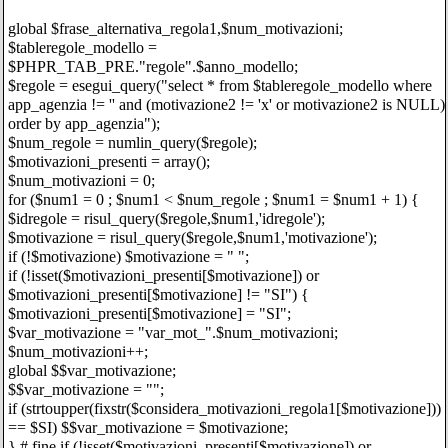
global $frase_alternativa_regola1,$num_motivazioni;
$tableregole_modello =
$PHPR_TAB_PRE."regole".$anno_modello;
$regole = esegui_query("select * from $tableregole_modello where
app_agenzia != '' and (motivazione2 != 'x' or motivazione2 is NULL)
order by app_agenzia");
$num_regole = numlin_query($regole);
$motivazioni_presenti = array();
$num_motivazioni = 0;
for ($num1 = 0 ; $num1 < $num_regole ; $num1 = $num1 + 1) {
$idregole = risul_query($regole,$num1,'idregole');
$motivazione = risul_query($regole,$num1,'motivazione');
if (!$motivazione) $motivazione = " ";
if (!isset($motivazioni_presenti[$motivazione]) or
$motivazioni_presenti[$motivazione] != "SI") {
$motivazioni_presenti[$motivazione] = "SI";
$var_motivazione = "var_mot_".$num_motivazioni;
$num_motivazioni++;
global $$var_motivazione;
$$var_motivazione = "";
if (strtoupper(fixstr($considera_motivazioni_regola1[$motivazione]))
== $SI) $$var_motivazione = $motivazione;
} # fine if (!isset($motivazioni_presenti[$motivazione]) or