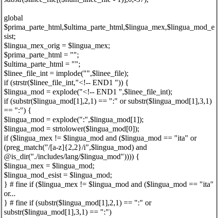
global
$prima_parte_html,$ultima_parte_html,$lingua_mex,$lingua_mod_e
sist;
$lingua_mex_orig = $lingua_mex;
$prima_parte_html = "";
$ultima_parte_html = "";
$linee_file_int = implode("",$linee_file);
if (strstr($linee_file_int,"<!-- END1 ")) {
$lingua_mod = explode("<!-- END1 ",$linee_file_int);
if (substr($lingua_mod[1],2,1) == ":" or substr($lingua_mod[1],3,1)
== ":") {
$lingua_mod = explode(":",$lingua_mod[1]);
$lingua_mod = strtolower($lingua_mod[0]);
if ($lingua_mex != $lingua_mod and ($lingua_mod == "ita" or
(preg_match("/[a-z]{2,2}/i",$lingua_mod) and
@is_dir("./includes/lang/$lingua_mod")))) {
$lingua_mex = $lingua_mod;
$lingua_mod_esist = $lingua_mod;
} # fine if ($lingua_mex != $lingua_mod and ($lingua_mod == "ita"
or...
} # fine if (substr($lingua_mod[1],2,1) == ":" or
substr($lingua_mod[1],3,1) == ":")