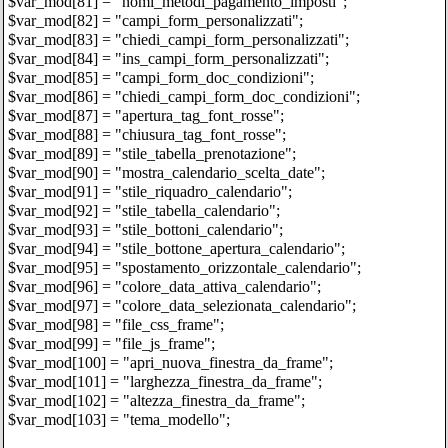
$var_mod[81] = "nomi_metodi_pagamento_imposti";
$var_mod[82] = "campi_form_personalizzati";
$var_mod[83] = "chiedi_campi_form_personalizzati";
$var_mod[84] = "ins_campi_form_personalizzati";
$var_mod[85] = "campi_form_doc_condizioni";
$var_mod[86] = "chiedi_campi_form_doc_condizioni";
$var_mod[87] = "apertura_tag_font_rosse";
$var_mod[88] = "chiusura_tag_font_rosse";
$var_mod[89] = "stile_tabella_prenotazione";
$var_mod[90] = "mostra_calendario_scelta_date";
$var_mod[91] = "stile_riquadro_calendario";
$var_mod[92] = "stile_tabella_calendario";
$var_mod[93] = "stile_bottoni_calendario";
$var_mod[94] = "stile_bottone_apertura_calendario";
$var_mod[95] = "spostamento_orizzontale_calendario";
$var_mod[96] = "colore_data_attiva_calendario";
$var_mod[97] = "colore_data_selezionata_calendario";
$var_mod[98] = "file_css_frame";
$var_mod[99] = "file_js_frame";
$var_mod[100] = "apri_nuova_finestra_da_frame";
$var_mod[101] = "larghezza_finestra_da_frame";
$var_mod[102] = "altezza_finestra_da_frame";
$var_mod[103] = "tema_modello";