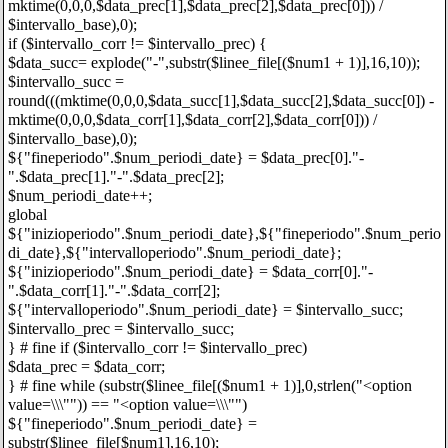
mktime(0,0,0,$data_prec[1],$data_prec[2],$data_prec[0])) /
$intervallo_base),0);
if ($intervallo_corr != $intervallo_prec) {
$data_succ= explode("-",substr($linee_file[($num1 + 1)],16,10));
$intervallo_succ =
round(((mktime(0,0,0,$data_succ[1],$data_succ[2],$data_succ[0]) -
mktime(0,0,0,$data_corr[1],$data_corr[2],$data_corr[0])) /
$intervallo_base),0);
${"fineperiodo".$num_periodi_date} = $data_prec[0]."-
".$data_prec[1]."-".$data_prec[2];
$num_periodi_date++;
global
${"inizioperiodo".$num_periodi_date},${"fineperiodo".$num_perio
di_date},${"intervalloperiodo".$num_periodi_date};
${"inizioperiodo".$num_periodi_date} = $data_corr[0]."-
".$data_corr[1]."-".$data_corr[2];
${"intervalloperiodo".$num_periodi_date} = $intervallo_succ;
$intervallo_prec = $intervallo_succ;
} # fine if ($intervallo_corr != $intervallo_prec)
$data_prec = $data_corr;
} # fine while (substr($linee_file[($num1 + 1)],0,strlen("<option
value=\\\"")) == "<option value=\\\"")
${"fineperiodo".$num_periodi_date} =
substr($linee_file[$num1],16,10);