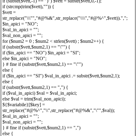
if (substr($vett,-1) == ")") $vett = substr($vett,0,-1);
if (strcmp(trim($vett),"")) {
$vett =
str_replace("\\\"","#@%&",str_replace("\\\\","#@%^",$vett)).",";
$in_apici = "NO";
$val_in_apici = "";
$val_non_apici = "";
for ($num2 = 0 ; $num2 < strlen($vett) ; $num2++) {
if (substr($vett,$num2,1) == "\"") {
if ($in_apici == "NO") $in_apici = "SI";
else $in_apici = "NO";
} # fine if (substr($vett,$num2,1) == "\"")
else {
if ($in_apici == "SI") $val_in_apici .= substr($vett,$num2,1);
else {
if (substr($vett,$num2,1) == ",") {
if ($val_in_apici) $val = $val_in_apici;
else $val = trim($val_non_apici);
${$variabile}[$key] =
str_replace("#@%^","\\",str_replace("#@%&","\"",$val));
$val_in_apici = "";
$val_non_apici = "";
} # fine if (substr($vett,$num2,1) == ",")
else {