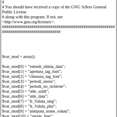
#
# You should have received a copy of the GNU Affero General
Public License
# along with this program. If not, see
<http://www.gnu.org/licenses/>.
######################################################
############################
$var_mod = array();
$var_mod[0] = "estendi_ultima_data";
$var_mod[1] = "apertura_tag_font";
$var_mod[2] = "chiusura_tag_font";
$var_mod[3] = "periodi_menu";
$var_mod[4] = "periodi_no_richieste";
$var_mod[5] = "stile_soldi";
$var_mod[6] = "stile_data";
$var_mod[7] = "fr_Valuta_sing";
$var_mod[8] = "fr_Valuta_plur";
$var_mod[9] = "anteponi_nome_valuta";
$var_mod[10] = "utente_liste";