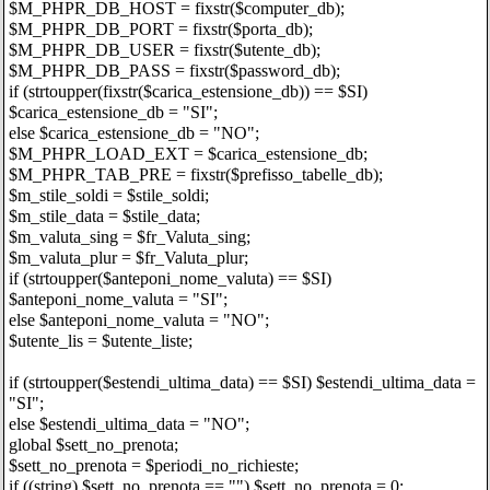
$M_PHPR_DB_HOST = fixstr($computer_db);
$M_PHPR_DB_PORT = fixstr($porta_db);
$M_PHPR_DB_USER = fixstr($utente_db);
$M_PHPR_DB_PASS = fixstr($password_db);
if (strtoupper(fixstr($carica_estensione_db)) == $SI)
$carica_estensione_db = "SI";
else $carica_estensione_db = "NO";
$M_PHPR_LOAD_EXT = $carica_estensione_db;
$M_PHPR_TAB_PRE = fixstr($prefisso_tabelle_db);
$m_stile_soldi = $stile_soldi;
$m_stile_data = $stile_data;
$m_valuta_sing = $fr_Valuta_sing;
$m_valuta_plur = $fr_Valuta_plur;
if (strtoupper($anteponi_nome_valuta) == $SI)
$anteponi_nome_valuta = "SI";
else $anteponi_nome_valuta = "NO";
$utente_lis = $utente_liste;
if (strtoupper($estendi_ultima_data) == $SI) $estendi_ultima_data =
"SI";
else $estendi_ultima_data = "NO";
global $sett_no_prenota;
$sett_no_prenota = $periodi_no_richieste;
if ((string) $sett_no_prenota == "") $sett_no_prenota = 0;