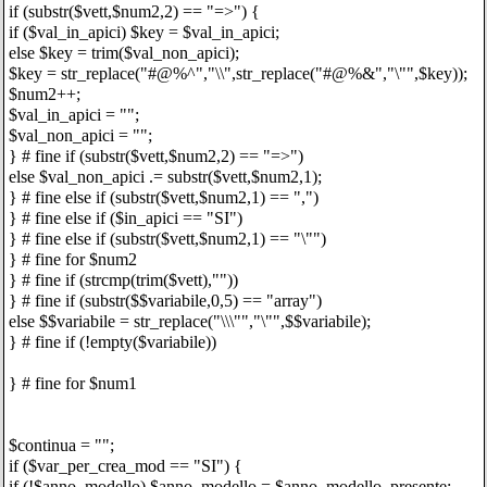
if (substr($vett,$num2,2) == "=>") {
if ($val_in_apici) $key = $val_in_apici;
else $key = trim($val_non_apici);
$key = str_replace("#@%^","\\",str_replace("#@%&","\"",$key));
$num2++;
$val_in_apici = "";
$val_non_apici = "";
} # fine if (substr($vett,$num2,2) == "=>")
else $val_non_apici .= substr($vett,$num2,1);
} # fine else if (substr($vett,$num2,1) == ",")
} # fine else if ($in_apici == "SI")
} # fine else if (substr($vett,$num2,1) == "\"")
} # fine for $num2
} # fine if (strcmp(trim($vett),""))
} # fine if (substr($$variabile,0,5) == "array")
else $$variabile = str_replace("\\\"","\"",$$variabile);
} # fine if (!empty($variabile))
} # fine for $num1
$continua = "";
if ($var_per_crea_mod == "SI") {
if (!$anno_modello) $anno_modello = $anno_modello_presente;