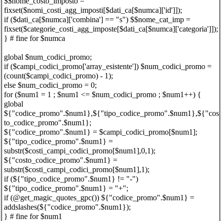
$$nome_costo_imposto =
fixset($nomi_costi_agg_imposti[$dati_ca[$numca]['id']]);
if ($dati_ca[$numca]['combina'] == "s") $$nome_cat_imp =
fixset($categorie_costi_agg_imposte[$dati_ca[$numca]['categoria']]);
} # fine for $numca
global $num_codici_promo;
if ($campi_codici_promo['array_esistente']) $num_codici_promo =
(count($campi_codici_promo) - 1);
else $num_codici_promo = 0;
for ($num1 = 1 ; $num1 <= $num_codici_promo ; $num1++) {
global
${"codice_promo".$num1},${"tipo_codice_promo".$num1},${"cos
to_codice_promo".$num1};
${"codice_promo".$num1} = $campi_codici_promo[$num1];
${"tipo_codice_promo".$num1} =
substr($costi_campi_codici_promo[$num1],0,1);
${"costo_codice_promo".$num1} =
substr($costi_campi_codici_promo[$num1],1);
if (${"tipo_codice_promo".$num1} != "-")
${"tipo_codice_promo".$num1} = "+";
if (@get_magic_quotes_gpc()) ${"codice_promo".$num1} =
addslashes(${"codice_promo".$num1});
} # fine for $num1